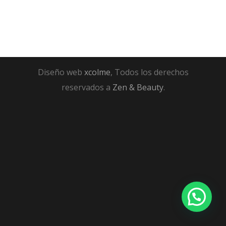
Diseño web
xcolme
, Todos los derechos
reservados a
Zen & Beauty
.